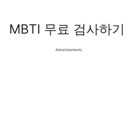
컨
텐
츠
MBTI 무료 검사하기
로
건
너
뛰
Advertisements
기